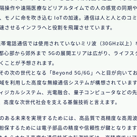
隔操作や遠隔医療などリアルタイムでの人の感覚の同期
、モノに命を吹き込む IoTの加速。通信は人と人とのコ
速させるインフラへと役割を飛躍させています。
携帯電話通信では使用されていないミリ波（30GHz以上
都心部から郊外まで 5Gの展開エリアは広がり、ライフス
くことが予想されます。
の次の世代となる「Beyond 5G/6G」へと目が向い
域を利用した高度な無線通信システムが構想されていま
ィジカルシステム、光電融合、量子コンピュータなどの
、高度な次世代社会を支える基盤技術と言えます。
のある未来を実現するためには、高品質で高精度な高周
担保するためには電子部品の精度や信頼性が鍵となります